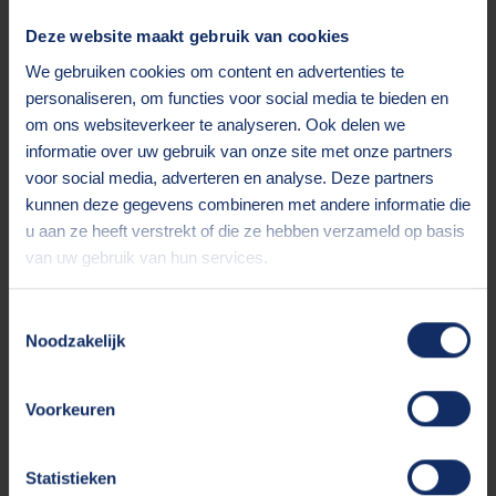
Deze website maakt gebruik van cookies
We gebruiken cookies om content en advertenties te
Sanne van der Meulen
personaliseren, om functies voor social media te bieden en
MSP Consultant
om ons websiteverkeer te analyseren. Ook delen we
nijkerk@circle8.nl
informatie over uw gebruik van onze site met onze partners
Bel mij op
+31 6 12 63 74 68
voor social media, adverteren en analyse. Deze partners
kunnen deze gegevens combineren met andere informatie die
Voornaam*
u aan ze heeft verstrekt of die ze hebben verzameld op basis
van uw gebruik van hun services.
Achternaam*
Toestemmingsselectie
Noodzakelijk
Bedrijfsnaam
Voorkeuren
Telefoonnummer
Statistieken