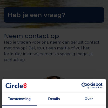
Heb je een vraag?
Neem contact op
Heb je vragen voor ons, neem dan gerust contact
met ons op? Bel, stuur een mailtje of vul het
formulier in en wij nemen zo spoedig mogelijk
contact op.
Toestemming
Details
Over